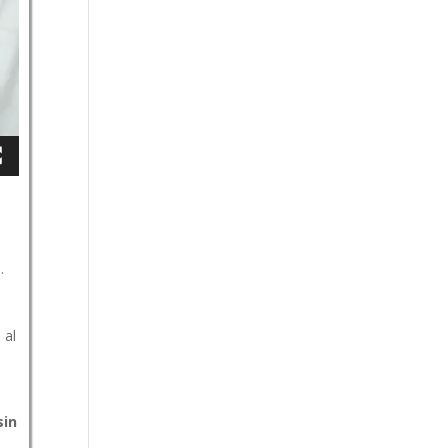
.
 al
sin