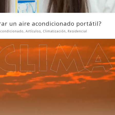
r un aire acondicionado portátil?
acondicionado
,
Artículos
,
Climatización
,
Residencial