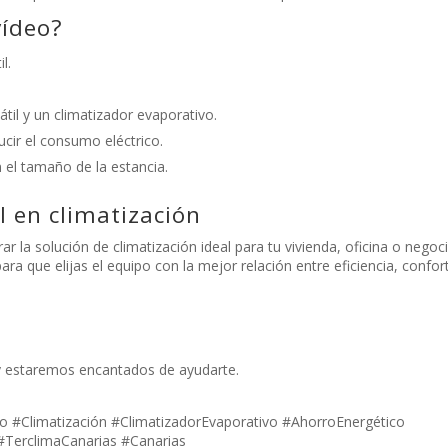
vídeo?
l.
til y un climatizador evaporativo.
cir el consumo eléctrico.
el tamaño de la estancia.
 en climatización
 la solución de climatización ideal para tu vivienda, oficina o negoci
ra que elijas el equipo con la mejor relación entre eficiencia, confor
y estaremos encantados de ayudarte.
o #Climatización #ClimatizadorEvaporativo #AhorroEnergético
 #TerclimaCanarias #Canarias