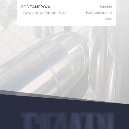
FONTANERO/A
Tenerife
Buscamos fontanero/a
Publicado hace 3
años
CLIMATIZACION