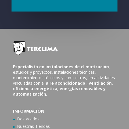
Especialista en instalaciones de climatización
,
estudios y proyectos, instalaciones técnicas,
mantenimientos técnicos y suministros, en actividades
vinculadas con el
aire acondicionado
, ventilación,
eficiencia energética, energías renovables y
automatización
.
INFORMACIÓN
Destacados
Nuestras Tiendas