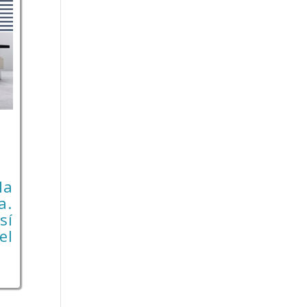
la
a.
sí
el