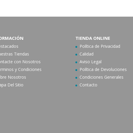
ORMACIÓN
TIENDA ONLINE
stacados
Política de Privacidad
estras Tiendas
Calidad
ntacte con N
osotros
Aviso Legal
rminos y Condiciones
Política de Devoluciones
bre Nosotros
Condiciones Generales
pa Del Sitio
Contacto