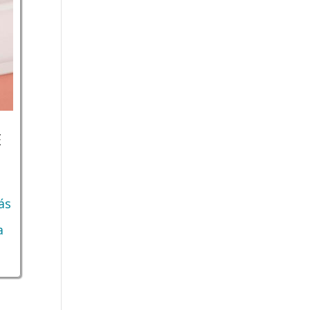
E
ás
a