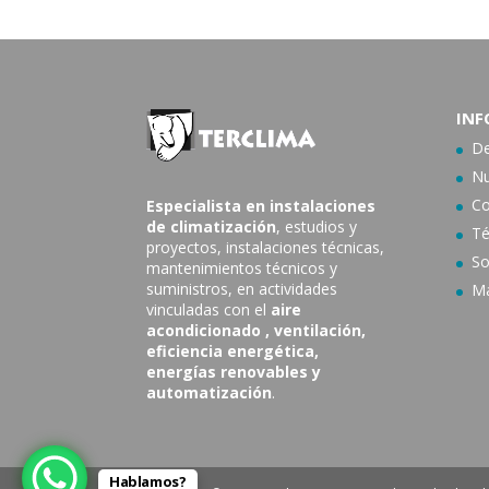
INF
De
Nu
Co
Especialista en instalaciones
de climatización
, estudios y
Té
proyectos, instalaciones técnicas,
So
mantenimientos técnicos y
suministros, en actividades
Ma
vinculadas con el
aire
acondicionado
, ventilación,
eficiencia energética,
energías renovables y
automatización
.
Hablamos?