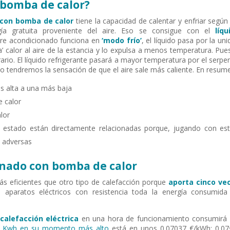
 bomba de calor?
 con bomba de calor
tiene la capacidad de calentar y enfriar según 
gía gratuita proveniente del aire. Eso se consigue con el
líqu
aire acondicionado funciona en
‘modo frío’
, el líquido pasa por la un
a’ calor al aire de la estancia y lo expulsa a menos temperatura. Pues
rio. El líquido refrigerante pasará a mayor temperatura por el serpen
r eso tendremos la sensación de que el aire sale más caliente. En resum
s alta a una más baja
e calor
lor
 estado están directamente relacionadas porque, jugando con est
s adversas
ionado con bomba de calor
s eficientes que otro tipo de calefacción porque
aporta cinco ve
 aparatos eléctricos con resistencia toda la energía consumida
calefacción eléctrica
en una hora de funcionamiento consumirá 
el Kwh en su momento más alto
está en unos 0.07037 €/kWh; 0.07