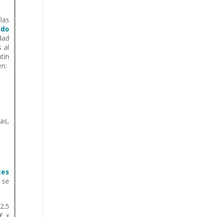
las
ido
idad
 al
tín
en:
as,
ces
 se
2.5
€ x