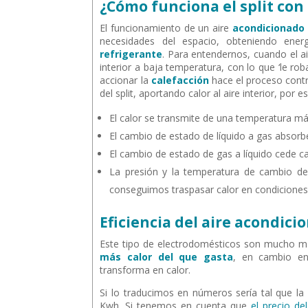
¿Cómo funciona el split con
El funcionamiento de un aire
acondicionado
necesidades del espacio, obteniendo ener
refrigerante
. Para entendernos, cuando el 
interior a baja temperatura, con lo que ‘le rob
accionar la
calefacción
hace el proceso contra
del split, aportando calor al aire interior, po
El calor se transmite de una temperatura má
El cambio de estado de líquido a gas absorb
El cambio de estado de gas a líquido cede ca
La presión y la temperatura de cambio de
conseguimos traspasar calor en condicione
Eficiencia del aire acondic
Este tipo de electrodomésticos son mucho má
más calor del que gasta
, en cambio en
transforma en calor.
Si lo traducimos en números sería tal que la
Kwh. Si tenemos en cuenta que
el precio d