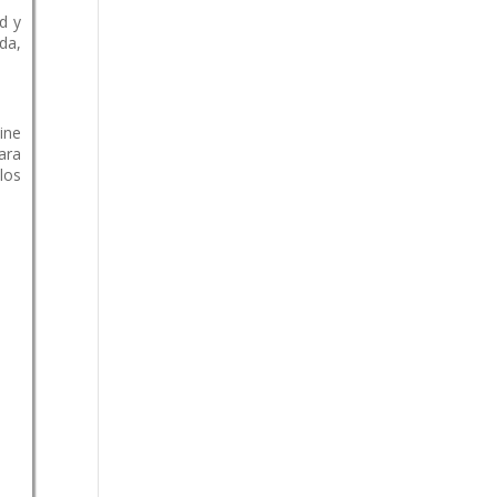
d y
da,
ine
ara
 los