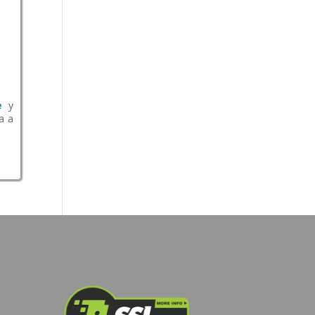
e
y
a a