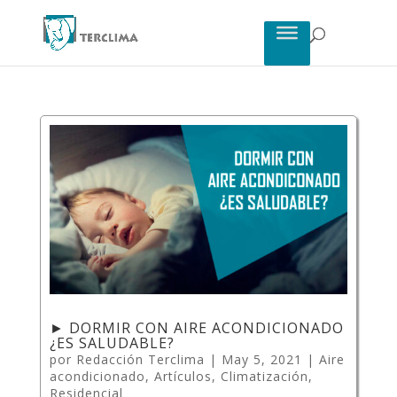
► DORMIR CON AIRE ACONDICIONADO
¿ES SALUDABLE?
por
Redacción Terclima
|
May 5, 2021
|
Aire
acondicionado
,
Artículos
,
Climatización
,
Residencial