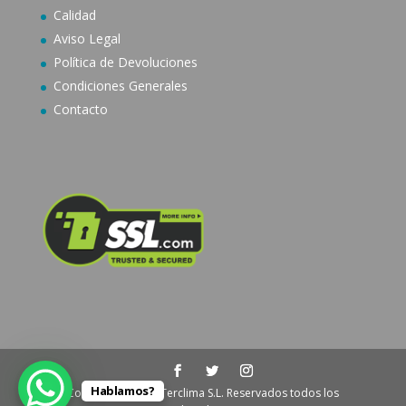
Calidad
Aviso Legal
Política de Devoluciones
Condiciones Generales
Contacto
Hablamos?
Copyright © 2024 Terclima S.L. Reservados todos los